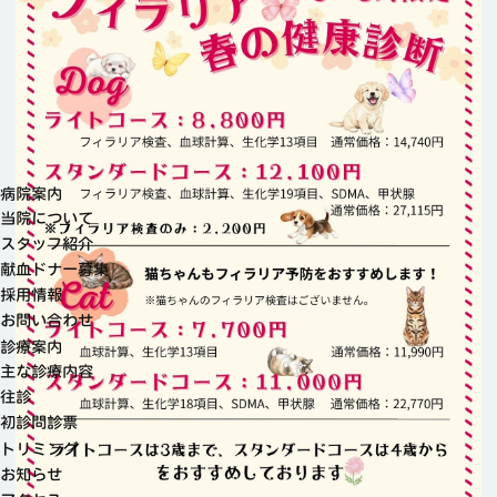
病院案内
当院について
スタッフ紹介
献血ドナー募集
採用情報
お問い合わせ
診療案内
主な診療内容
往診
初診問診票
トリミング
お知らせ