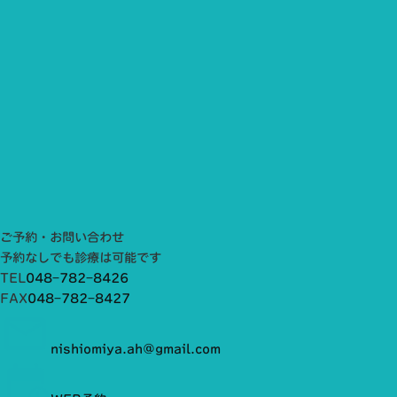
ご予約・お問い合わせ
予約なしでも診療は可能です
TEL
048−782−8426
FAX
048−782−8427
nishiomiya.ah@gmail.com