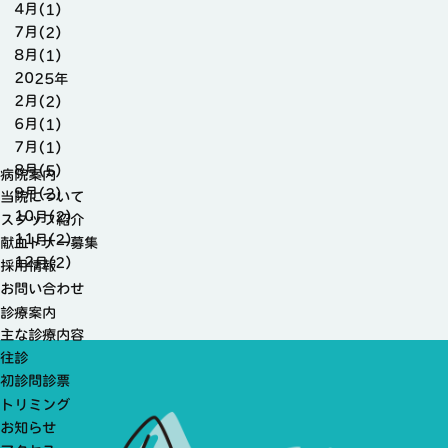
4月(1)
7月(2)
8月(1)
2025年
2月(2)
6月(1)
7月(1)
8月(5)
病院案内
9月(2)
当院について
10月(2)
スタッフ紹介
11月(2)
献血ドナー募集
12月(2)
採用情報
お問い合わせ
診療案内
主な診療内容
往診
初診問診票
トリミング
お知らせ