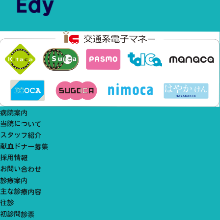
病院案内
当院について
スタッフ紹介
献血ドナー募集
採用情報
お問い合わせ
診療案内
主な診療内容
往診
初診問診票