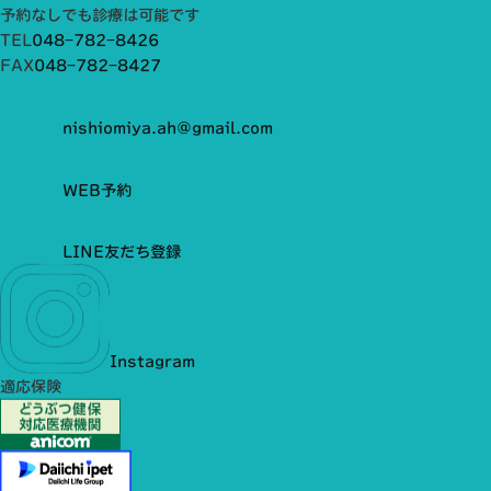
予約なしでも診療は可能です
TEL
048−782−8426
FAX
048−782−8427
nishiomiya.ah@gmail.com
WEB予約
LINE友だち登録
Instagram
適応保険