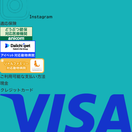
Instagram
適応保険
ご利用可能な支払い方法
現金
クレジットカード