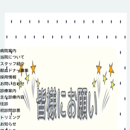
病院案内
当院について
スタッフ紹介
献血ドナー募集
採用情報
お問い合わせ
診療案内
主な診療内容
往診
初診問診票
トリミング
お知らせ