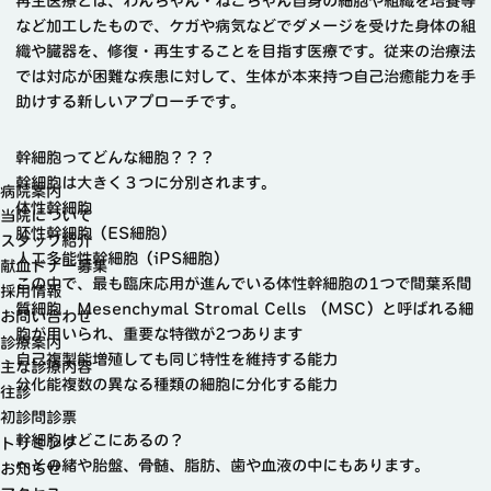
再生医療とは、わんちゃん・ねこちゃん自身の細胞や組織を培養等
など加工したもので、ケガや病気などでダメージを受けた身体の組
織や臓器を、修復・再生することを目指す医療です。従来の治療法
では対応が困難な疾患に対して、生体が本来持つ自己治癒能力を手
助けする新しいアプローチです。
幹細胞ってどんな細胞？？？
幹細胞は大きく３つに分別されます。
病院案内
体性幹細胞
当院について
胚性幹細胞（ES細胞）
スタッフ紹介
人工多能性幹細胞（iPS細胞）
献血ドナー募集
この中で、最も臨床応用が進んでいる体性幹細胞の1つで
間葉系間
採用情報
質細胞 Mesenchymal Stromal Cells （MSC）
と呼ばれる細
お問い合わせ
胞が用いられ、重要な特徴が2つあります
診療案内
自己複製能
増殖しても同じ特性を維持する能力
主な診療内容
分化能
複数の異なる種類の細胞に分化する能力
往診
初診問診票
幹細胞はどこにあるの？
トリミング
へその緒や胎盤、骨髄、脂肪、歯や血液の中にもあります。
お知らせ