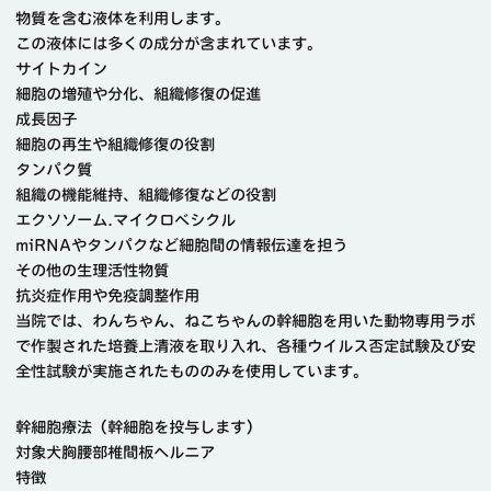
物質を含む液体を利用します。
この液体には多くの成分が含まれています。
サイトカイン
細胞の増殖や分化、組織修復の促進
成長因子
細胞の再生や組織修復の役割
タンパク質
組織の機能維持、組織修復などの役割
エクソソーム.マイクロベシクル
miRNAやタンパクなど細胞間の情報伝達を担う
その他の生理活性物質
抗炎症作用や免疫調整作用
当院では、わんちゃん、ねこちゃんの幹細胞を用いた動物専用ラボ
で作製された培養上清液を取り入れ、各種ウイルス否定試験及び安
全性試験が実施されたもののみを使用しています。
幹細胞療法（幹細胞を投与します）
対象
犬胸腰部椎間板ヘルニア
特徴