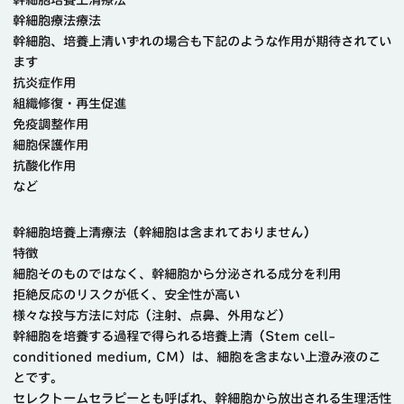
幹細胞療法
療法
幹細胞、培養上清いずれの場合も下記のような作用が期待されてい
ます
抗炎症作用
組織修復・再生促進
免疫調整作用
細胞保護作用
抗酸化作用
など
幹細胞培養上清療法（幹細胞は含まれておりません）
特徴
細胞そのものではなく、幹細胞から分泌される成分を利用
拒絶反応のリスクが低く、安全性が高い
様々な投与方法に対応（注射、点鼻、外用など）
幹細胞を培養する過程で得られる培養上清（Stem cell-
conditioned medium, CM）は、細胞を含まない上澄み液のこ
とです。
セレクトームセラピーとも呼ばれ、幹細胞から放出される生理活性