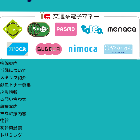
病院案内
当院について
スタッフ紹介
献血ドナー募集
採用情報
お問い合わせ
診療案内
主な診療内容
往診
初診問診票
トリミング