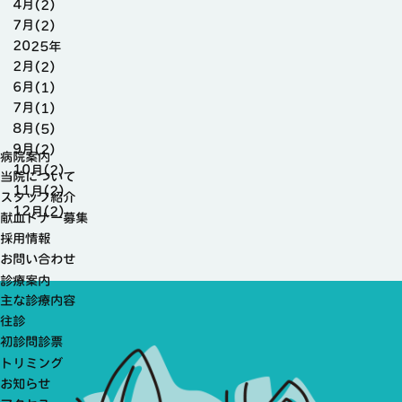
4月(2)
7月(2)
2025年
2月(2)
6月(1)
7月(1)
8月(5)
9月(2)
病院案内
10月(2)
当院について
11月(2)
スタッフ紹介
12月(2)
献血ドナー募集
採用情報
お問い合わせ
診療案内
主な診療内容
往診
初診問診票
トリミング
お知らせ