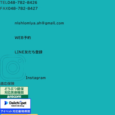
TEL
048−782−8426
FAX
048−782−8427
nishiomiya.ah@gmail.com
WEB予約
LINE友だち登録
Instagram
適応保険