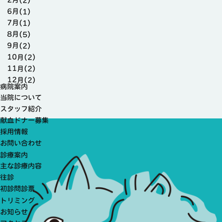
2月(2)
6月(1)
7月(1)
8月(5)
9月(2)
10月(2)
11月(2)
12月(2)
病院案内
当院について
スタッフ紹介
献血ドナー募集
採用情報
お問い合わせ
診療案内
主な診療内容
往診
初診問診票
トリミング
お知らせ