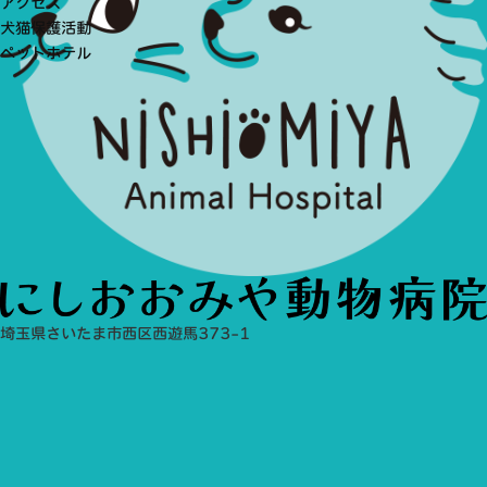
アクセス
犬猫保護活動
ペットホテル
埼玉県さいたま市西区西遊馬373-1